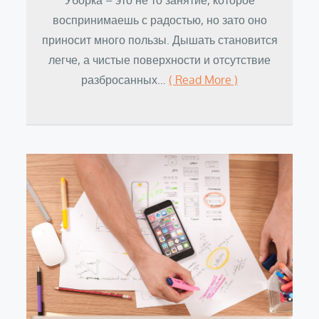
Уборка – это не то занятие, которое
воспринимаешь с радостью, но зато оно
приносит много пользы. Дышать становится
легче, а чистые поверхности и отсутствие
разбросанных…
( Read More )