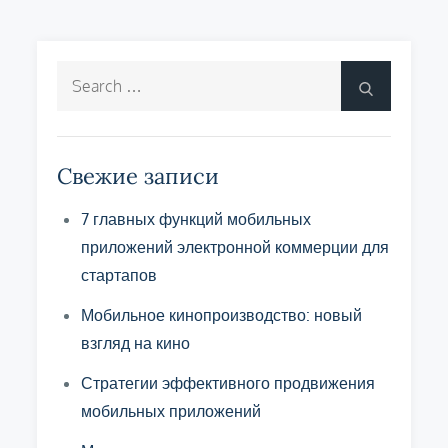
записей
Search
Search
for:
Свежие записи
7 главных функций мобильных
приложений электронной коммерции для
стартапов
Мобильное кинопроизводство: новый
взгляд на кино
Стратегии эффективного продвижения
мобильных приложений