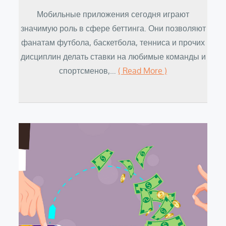
Мобильные приложения сегодня играют
значимую роль в сфере беттинга. Они позволяют
фанатам футбола, баскетбола, тенниса и прочих
дисциплин делать ставки на любимые команды и
спортсменов,…
( Read More )