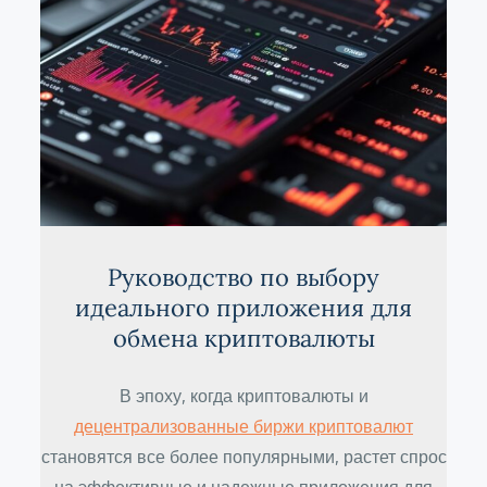
Руководство по выбору
идеального приложения для
обмена криптовалюты
В эпоху, когда криптовалюты и
децентрализованные биржи криптовалют
становятся все более популярными, растет спрос