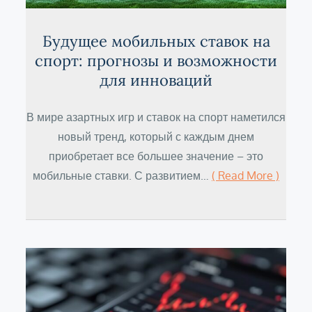
Будущее мобильных ставок на
спорт: прогнозы и возможности
для инноваций
В мире азартных игр и ставок на спорт наметился
новый тренд, который с каждым днем
приобретает все большее значение – это
мобильные ставки. С развитием…
( Read More )