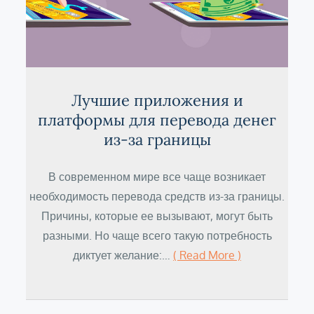
Лучшие приложения и
платформы для перевода денег
из-за границы
В современном мире все чаще возникает
необходимость перевода средств из-за границы.
Причины, которые ее вызывают, могут быть
разными. Но чаще всего такую потребность
диктует желание:…
( Read More )