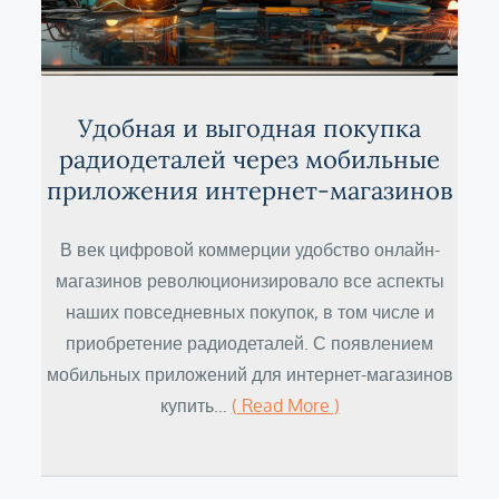
Удобная и выгодная покупка
радиодеталей через мобильные
приложения интернет-магазинов
В век цифровой коммерции удобство онлайн-
магазинов революционизировало все аспекты
наших повседневных покупок, в том числе и
приобретение радиодеталей. С появлением
мобильных приложений для интернет-магазинов
купить…
( Read More )