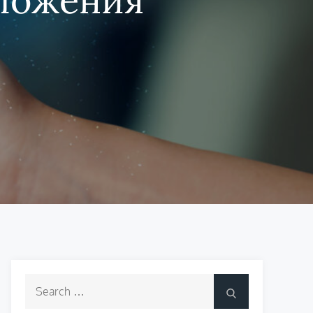
Search
Search
for: