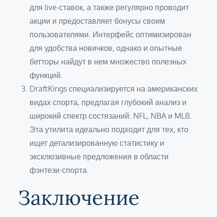
для live-ставок, а также регулярно проводит
акции и предоставляет бонусы своим
пользователями. Интерфейс оптимизирован
для удобства новичков, однако и опытные
бетторы найдут в нем множество полезных
функций.
DraftKings специализируется на американских
видах спорта, предлагая глубокий анализ и
широкий спектр состязаний: NFL, NBA и MLB.
Эта утилита идеально подходит для тех, кто
ищет детализированную статистику и
эксклюзивные предложения в области
фэнтези-спорта.
Заключение