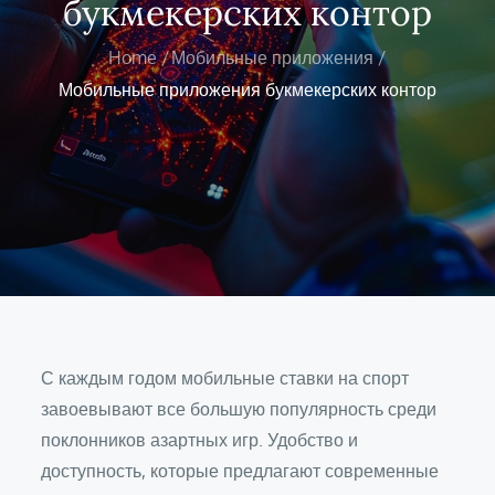
букмекерских контор
Home
Мобильные приложения
Мобильные приложения букмекерских контор
С каждым годом мобильные ставки на спорт
завоевывают все большую популярность среди
поклонников азартных игр. Удобство и
доступность, которые предлагают современные