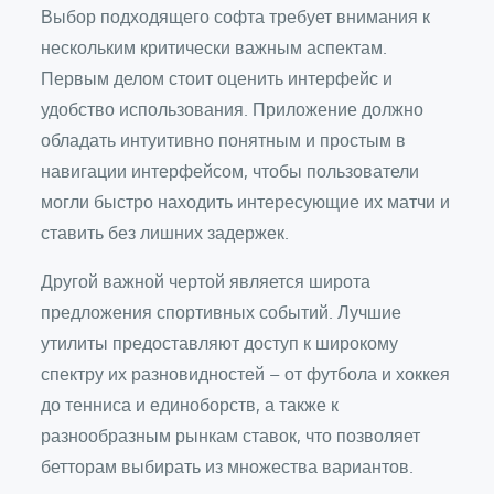
Выбор подходящего софта требует внимания к
нескольким критически важным аспектам.
Первым делом стоит оценить интерфейс и
удобство использования. Приложение должно
обладать интуитивно понятным и простым в
навигации интерфейсом, чтобы пользователи
могли быстро находить интересующие их матчи и
ставить без лишних задержек.
Другой важной чертой является широта
предложения спортивных событий. Лучшие
утилиты предоставляют доступ к широкому
спектру их разновидностей – от футбола и хоккея
до тенниса и единоборств, а также к
разнообразным рынкам ставок, что позволяет
бетторам выбирать из множества вариантов.