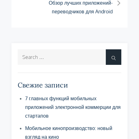
Обзор лучших приложений-
записям
переводчиков для Android
Search
Search
for:
Свежие записи
7 главных функций мобильных
приложений электронной коммерции для
стартапов
Мобильное кинопроизводство: новый
взгляд на кино