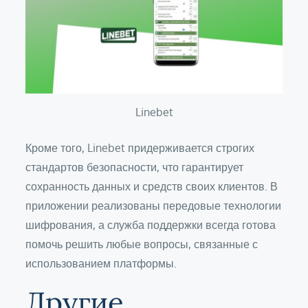
Linebet
Кроме того, Linebet придерживается строгих
стандартов безопасности, что гарантирует
сохранность данных и средств своих клиентов. В
приложении реализованы передовые технологии
шифрования, а служба поддержки всегда готова
помочь решить любые вопросы, связанные с
использованием платформы.
Другие