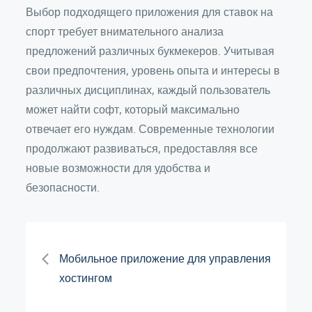
Выбор подходящего приложения для ставок на
спорт требует внимательного анализа
предложений различных букмекеров. Учитывая
свои предпочтения, уровень опыта и интересы в
различных дисциплинах, каждый пользователь
может найти софт, который максимально
отвечает его нуждам. Современные технологии
продолжают развиваться, предоставляя все
новые возможности для удобства и
безопасности.
Навигация
Мобильное приложение для управления
хостингом
по