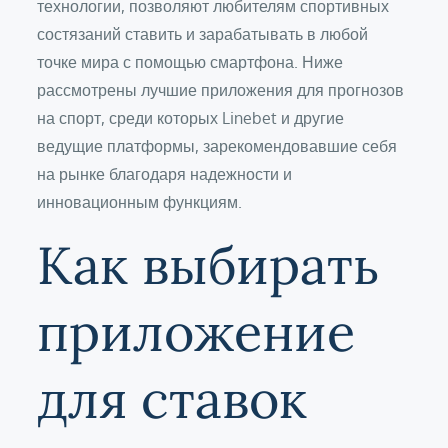
технологии, позволяют любителям спортивных
состязаний ставить и зарабатывать в любой
точке мира с помощью смартфона. Ниже
рассмотрены лучшие приложения для прогнозов
на спорт, среди которых Linebet и другие
ведущие платформы, зарекомендовавшие себя
на рынке благодаря надежности и
инновационным функциям.
Как выбирать
приложение
для ставок