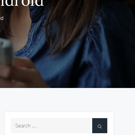
id
Search
Search
for: