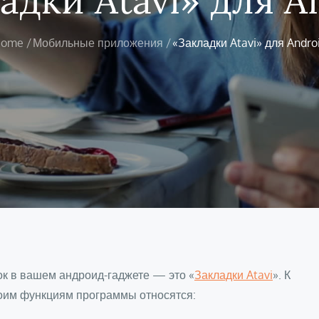
ome
Мобильные приложения
«Закладки Atavi» для Andro
к в вашем андроид-гаджете — это «
Закладки Atavi
». К
оим функциям программы относятся: