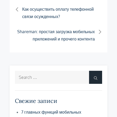
Навигация
Как осуществить оплату телефонной
связи осужденных?
по
Shareman: простая загрузка мобильных
записям
приложений и прочего контента
Search
Search
for:
Свежие записи
7 главных функций мобильных