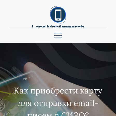
Skip
to
content
localmobilesearch.net
Как приобрести карту
для отправки email-
писем в СИЗО?